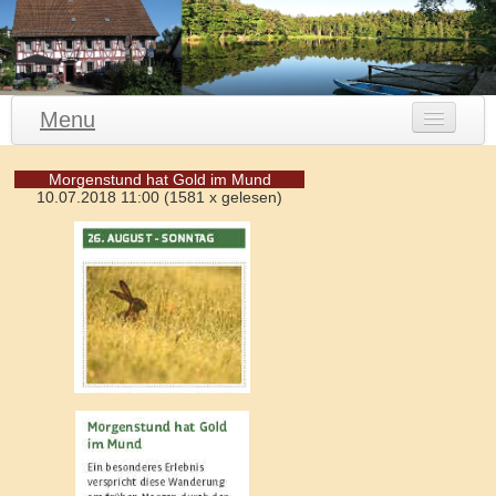
Menu
Gasthaus Waldhorn
Morgenstund hat Gold im Mund
10.07.2018 11:00
(
1581 x gelesen
)
Waldhorn Speisen
Waldhorn Catering
Waldhorn Bildergalerie
Aktuelles
E-Mail Kontakt