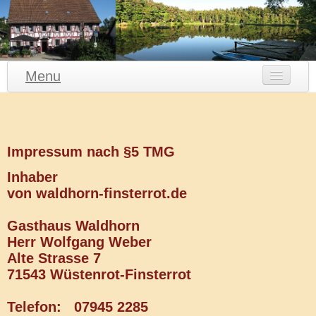
Menu
Gasthaus Waldhorn
Waldhorn Speisen
Impressum nach §5 TMG
Waldhorn Catering
Inhaber
Waldhorn Bildergalerie
von waldhorn-finsterrot.de
Aktuelles
Gasthaus Waldhorn
E-Mail Kontakt
Herr Wolfgang Weber
Alte Strasse 7
71543 Wüstenrot-Finsterrot
Telefon: 07945 2285