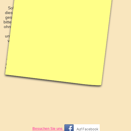
Sollte der Inhalt oder die Aufmachung
dieser Seiten fremde Rechte Dritter oder
gesetzliche Bestimmungen verletzen, so
bitte ich um eine entsprechende Nachricht
ohne Kostennote. Ich garantiere, dass die
zu Recht beanstandeten Passagen
unverzüglich entfernt werden, ohne dass
von Ihrer Seite die Einschaltung eines
Rechtsbeistandes erforderlich ist.
Dennoch von Ihnen ohne vorherige
Kontaktaufnahme ausgelöste Kosten
werde ich vollumfänglich zurückweisen
und gegebenenfalls Gegenklage wegen
Verletzung vorgenannter Bestimmungen
einreichen.
Besuchen Sie uns